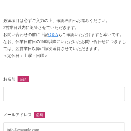
以下の項目に該当する商品は、返品・交換をお受け致しかね
ますので、予めご了承ください。
・商品到着後8日以上経過した商品
必須項目は必ずご入力の上、確認画面へお進みください。
・事前に返品希望の連絡をいただいていない商品
3営業日以内に返答させていただきます。
・商品の箱・袋・タグなどの付属品を破損・紛失した商品
お問い合わせの前に上記
Q＆A
もご確認いただけますと幸いです。
・ご使用された商品
なお、休業日前日の15時以降にいただいたお問い合わせにつきまし
・お客様のもとで汚れや破損が生じた商品
ては、翌営業日以降に順次返答させていただきます。
・受注生産品やセール品、真鍮製品やアクセサリー類など
＜定休日：土曜・日曜＞
・返送の際、梱包不足により破損した商品
・木目、個体差など商品特性によるもの
お名前
必須
メールアドレス
必須