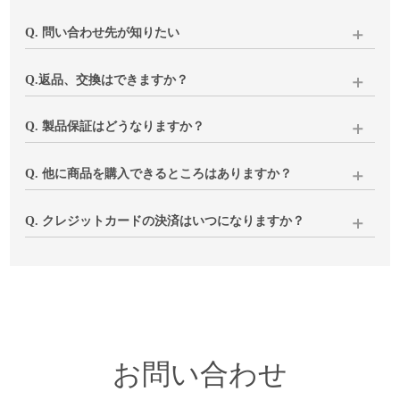
Q. 問い合わせ先が知りたい
下記いずれかにてご連絡をお願いいたします。
Q.返品、交換はできますか？
当店にて内容確認後、土日を除く3営業日以内にメールにてご
返信いたします。
商品の破損・汚損、ご注文と異なる商品が届いた場合は、代
Q. 製品保証はどうなりますか？
品のご用意もしくは返品(返金)の対応をさせていただきます。
1、下記「問い合わせ」へご入力・送信ください
閉店前と変わらずご対応いたしますのでご安心ください。
Q. 他に商品を購入できるところはありますか？
2、
メール
でのお問い合わせ
イメージと異なる、サイズが合わない等、お客様のご都合で
お使いいただく中で気になる点などございましたら、下記
※ご購入時に当店よりお送りしておりますメールへの返信で
の返品につきましては、返送分の送料はお客様負担となりま
「お問い合わせ」よりご連絡ください。
キナル楽天市場店
にて一部製品を除く同ラインナップを販売
Q. クレジットカードの決済はいつになりますか？
もお受けできます
すことご了承ください。
※ご注文コードのご入力をお願いいたします
しております。ぜひご利用ください。
※fruits of life、ラプアンカンクリ、ルイスポールセン製品はお
在庫商品は商品発送時、お取り寄せ品はご注文確定後数日以
いずれも商品到着後8日以内に下記「お問い合わせ」よりご連
取り扱いございません
内に決済させていただいております。
絡ください。
お客様のご注文内容、不具合状況、ご都合等を確認させてい
ルイスポールセン製品につきましては
姉妹店vanilla
でもお取り
ただき、
扱いがございますので、ぜひご覧ください。
折り返し、手続きについてご連絡いたします。
お問い合わせ